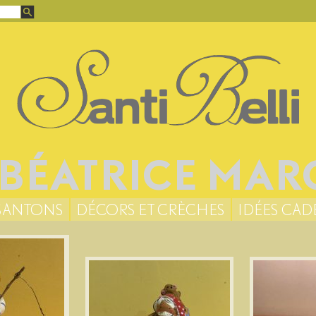
 BÉATRICE MA
SANTONS
DÉCORS ET CRÈCHES
IDÉES CAD