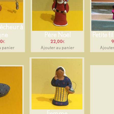
cheur à
igne
Père Noël
Petite fi
00
€
22,00
€
9
u panier
Ajouter au panier
Ajouter
Femme