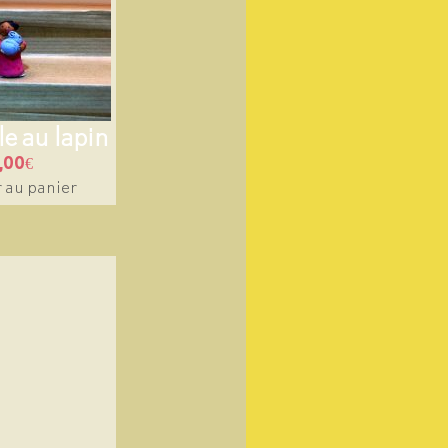
lle au lapin
,00
€
 au panier