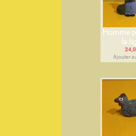
Homme pê
la l
24,
Ajouter a