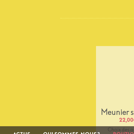
Meunier s
22,00
Choix des o