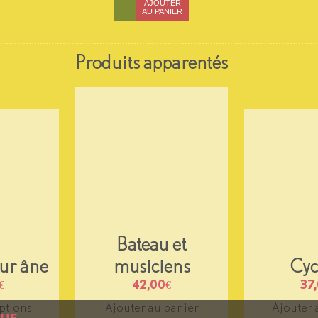
AJOUTER
AU PANIER
Produits apparentés
Bateau et
ur âne
musiciens
Cyc
€
42,00
€
37
ptions
Ajouter au panier
Ajouter 