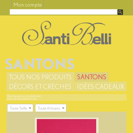
Mon compte
SANTONS
TOUS NOS PRODUITS
SANTONS
DÉCORS ET CRÈCHES
IDÉES CADEAUX
Re-cliquez sur un élément
pour le dé-selectionner
Toute Taille
Toute Artisans