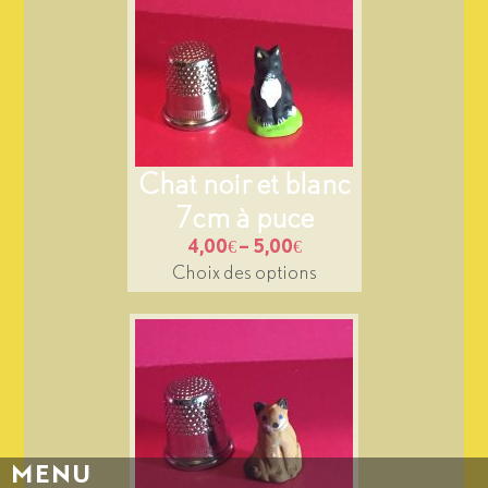
Chat noir et blanc
7cm à puce
4,00
€
–
5,00
€
Choix des options
MENU